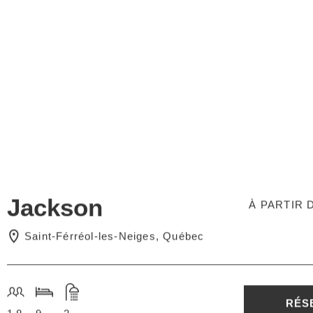
Jackson
À PARTIR D
Saint-Férréol-les-Neiges, Québec
RÉS
18
9
2