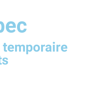
bec
 temporaire
ts