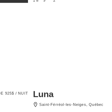
Luna
E 925$ / NUIT
Saint-Férréol-les-Neiges, Québec