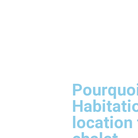
Pourquoi 
Habitati
location
chalet