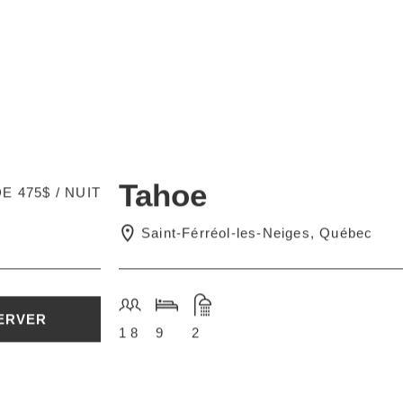
Tahoe
E 475$ / NUIT
Saint-Férréol-les-Neiges, Québec
ERVER
18
9
2