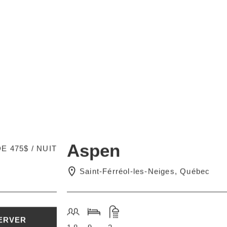
Aspen
E 475$ / NUIT
Saint-Férréol-les-Neiges, Québec
ERVER
18
9
2