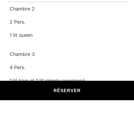
Chambre 2
2 Pers.
1 lit queen
Chambre 3
4 Pers.
1 lit king et 1 lit simple superposé
RÉSERVER
Chambre 4
6 Pers.
2 lit queen + 2 lits simples